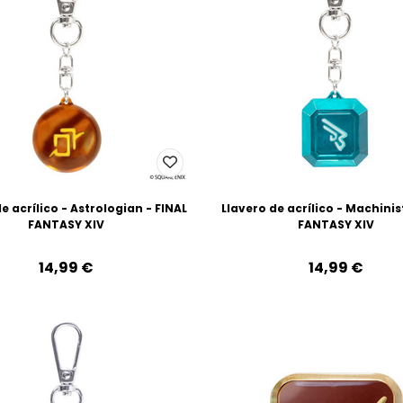
e acrílico - Astrologian - FINAL
Llavero de acrílico - Machinis
FANTASY XIV
FANTASY XIV
14,99‎ ‎€
14,99‎ ‎€