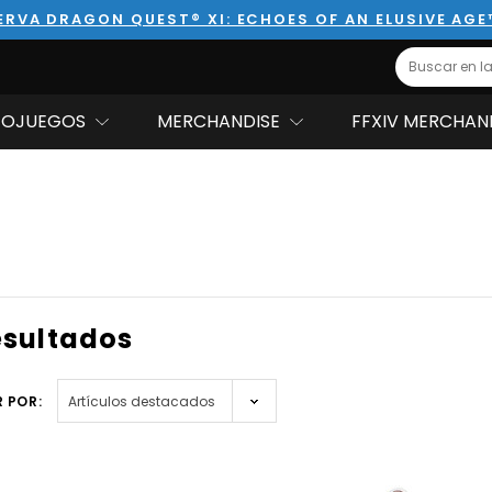
ERVA DRAGON QUEST® XI: ECHOES OF AN ELUSIVE AGE
Search
EOJUEGOS
MERCHANDISE
FFXIV MERCHAN
esultados
 POR: