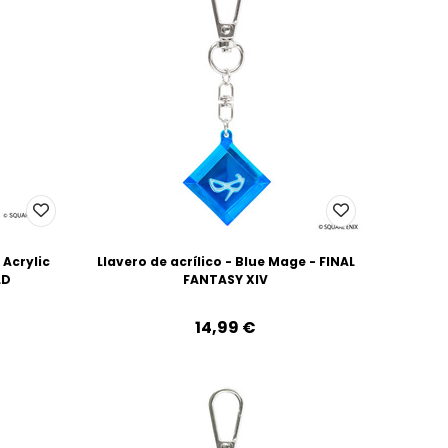
 Acrylic
Llavero de acrílico - Blue Mage - FINAL
LD
FANTASY XIV
14,99‎ ‎€