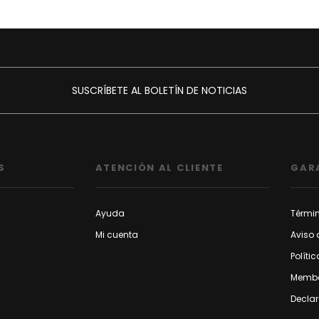
SUSCRÍBETE AL BOLETÍN DE NOTICIAS
S
ATENCIÓN AL CLIENTE
GAR
Ayuda
Térmi
Mi cuenta
Aviso 
Políti
Membe
Declar