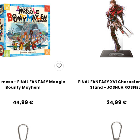
 mesa - FINAL FANTASY Moogle
FINAL FANTASY XVI Character
Bounty Mayhem
Stand - JOSHUA ROSFIE
44,99‎ ‎€
24,99‎ ‎€