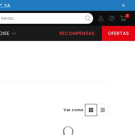
™ YA
Cerrar
0
DISE
RECOMPENSAS
OFERTAS
Ver como