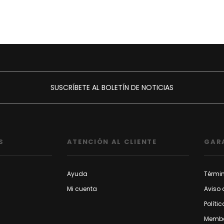
SUSCRÍBETE AL BOLETÍN DE NOTICIAS
S
ATENCIÓN AL CLIENTE
GAR
Ayuda
Térmi
Mi cuenta
Aviso 
Políti
Membe