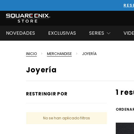
RES
NOVEDADES
EXCLUSIVAS
SERIES
VID
INICIO
MERCHANDISE
JOYERÍA
Joyería
1 re
RESTRINGIR POR
ORDENAR
No se han aplicado filtros