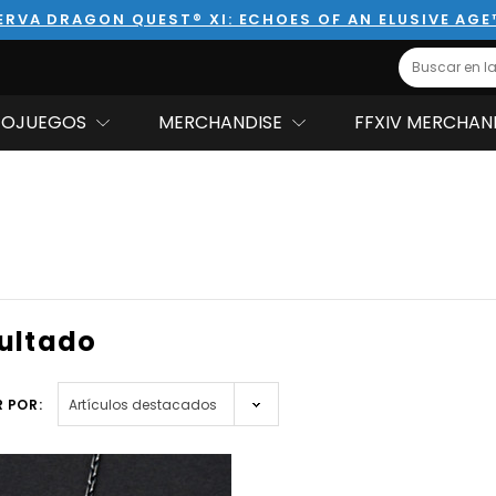
ERVA DRAGON QUEST® XI: ECHOES OF AN ELUSIVE AGE
Search
EOJUEGOS
MERCHANDISE
FFXIV MERCHAN
sultado
 POR: