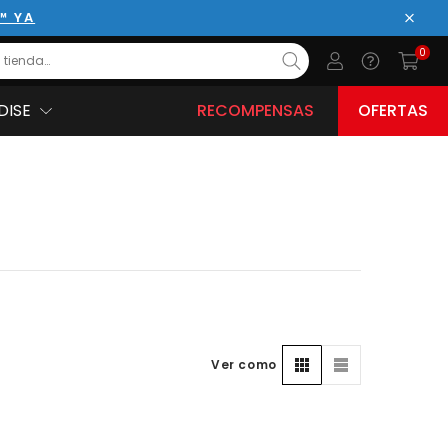
™ YA
Cerrar
0
DISE
RECOMPENSAS
OFERTAS
Ver como