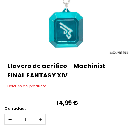
Llavero de acrílico - Machinist -
FINAL FANTASY XIV
Detalles del producto
14,99‎ ‎€
Cantidad:
Reducir
Aumentar
la
la
cantidad:
cantidad:
Hurry!