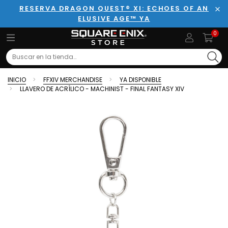
RESERVA DRAGON QUEST® XI: ECHOES OF AN
ELUSIVE AGE™ YA
Cer
0
Search
INICIO
FFXIV MERCHANDISE
YA DISPONIBLE
LLAVERO DE ACRÍLICO - MACHINIST - FINAL FANTASY XIV