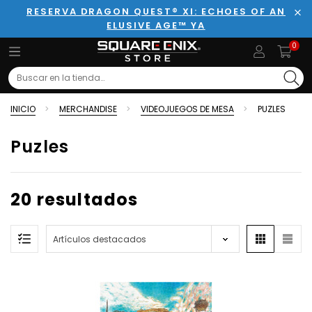
RESERVA DRAGON QUEST® XI: ECHOES OF AN
ELUSIVE AGE™ YA
Cer
0
Search
INICIO
MERCHANDISE
VIDEOJUEGOS DE MESA
PUZLES
Puzles
20 resultados