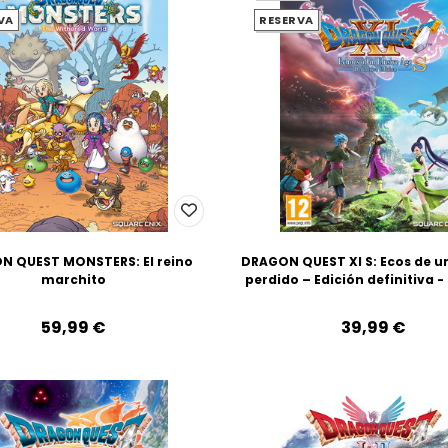
VA
RESERVA
N QUEST MONSTERS: El reino
DRAGON QUEST XI S: Ecos de u
marchito
perdido – Edición definitiva -
59,99‎ ‎€
39,99‎ ‎€