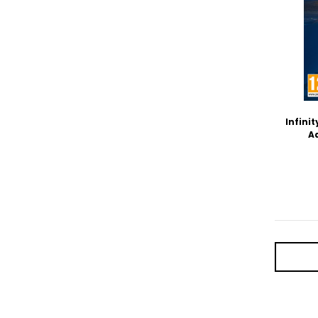
Infini
Ad