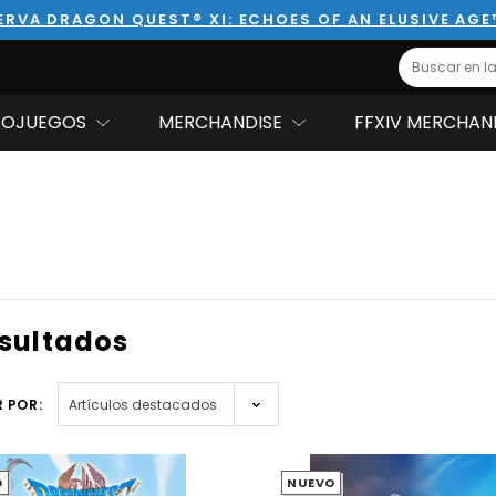
ERVA DRAGON QUEST® XI: ECHOES OF AN ELUSIVE AGE
Search
EOJUEGOS
MERCHANDISE
FFXIV MERCHAN
esultados
 POR:
O
NUEVO