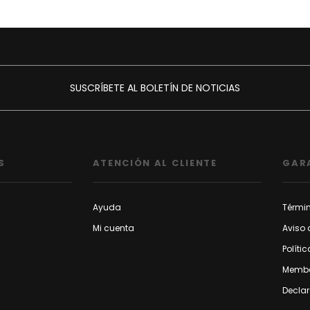
SUSCRÍBETE AL BOLETÍN DE NOTICIAS
S
ATENCIÓN AL CLIENTE
GAR
Ayuda
Térmi
Mi cuenta
Aviso 
Políti
Membe
Declar