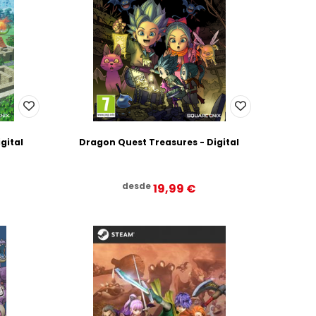
gital
Dragon Quest Treasures - Digital
desde
19,99‎ ‎€