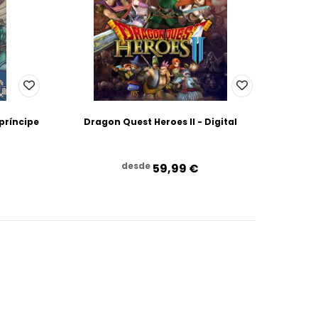
príncipe
Dragon Quest Heroes II - Digital
desde
59,99‎ ‎€