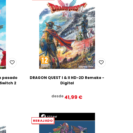
n pasado
DRAGON QUEST I & II HD-2D Remake -
 Switch 2
Digital
desde
41,99‎ ‎€
REBAJADO