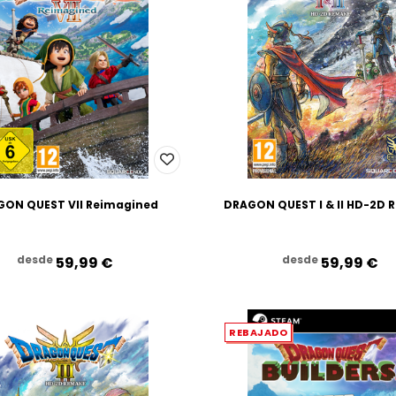
GON QUEST VII Reimagined
DRAGON QUEST I & II HD-2D
desde
desde
59,99‎ ‎€
59,99‎ ‎€
REBAJADO