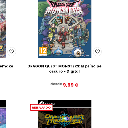
 Remake
DRAGON QUEST MONSTERS: El príncipe
oscuro - Digital
desde
9,99‎ ‎€
REBAJADO