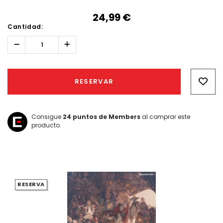
24,99‎ ‎€
Cantidad:
Reducir
Aumentar
la
la
cantidad:
cantidad:
Hurry!
Only
RESERVAR
left
Consigue
24
puntos de Members
al comprar este
producto.
RESERVA