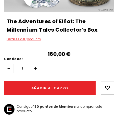
The Adventures of Elliot: The
Millennium Tales Collector's Box
Detalles del producto
160,00‎ ‎€
Cantidad:
Reducir
Aumentar
la
la
cantidad:
cantidad:
Hurry!
Only
AÑADIR AL CARRO
left
Consigue
160
puntos de Members
al comprar este
producto.