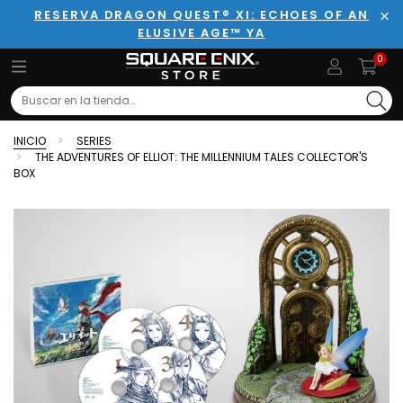
RESERVA DRAGON QUEST® XI: ECHOES OF AN
ELUSIVE AGE™ YA
Cer
0
Search
INICIO
SERIES
THE ADVENTURES OF ELLIOT: THE MILLENNIUM TALES COLLECTOR'S
BOX