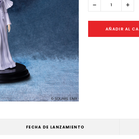
Reducir
Aume
la
la
cantidad:
canti
AÑADIR AL C
FECHA DE LANZAMIENTO