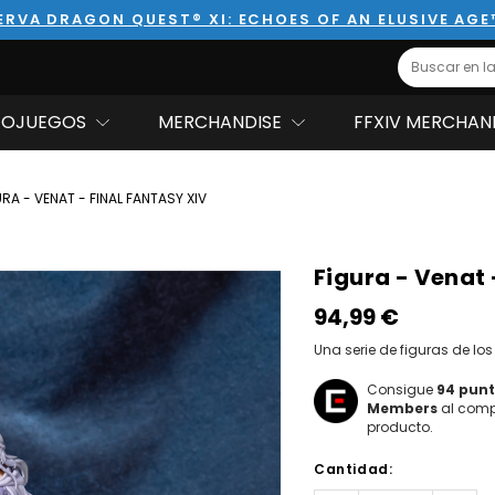
ERVA DRAGON QUEST® XI: ECHOES OF AN ELUSIVE AGE
Search
EOJUEGOS
MERCHANDISE
FFXIV MERCHAN
RA - VENAT - FINAL FANTASY XIV
Figura - Venat
94,99‎ ‎€
Una serie de figuras de los
Consigue
94
punt
Members
al comp
producto.
Hurry!
Cantidad:
Only
left