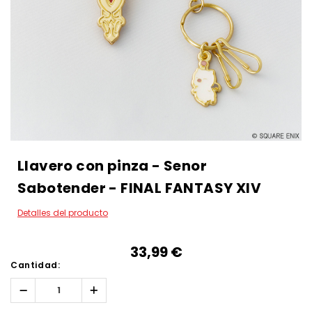
Llavero con pinza - Senor
Sabotender - FINAL FANTASY XIV
Detalles del producto
33,99‎ ‎€
Cantidad:
Reducir
Aumentar
la
la
cantidad:
cantidad: