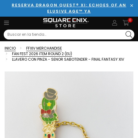
RESERVA DRAGON QUEST® XI: ECHOES OF AN
ELUSIVE AGE™ YA
Cer
0
Search
INICIO
FFXIV MERCHANDISE
FAN FEST 2026 ITEM ROUND 2 (EU)
LLAVERO CON PINZA - SENOR SABOTENDER - FINAL FANTASY XIV