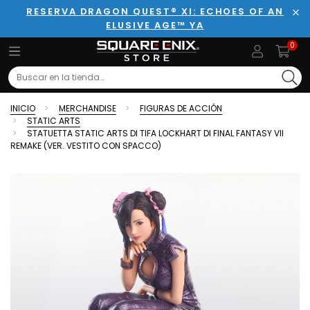
RESERVA DRAGON QUEST® XI: ECHOES OF AN
ELUSIVE AGE™ YA
Cer
0
Search
INICIO
MERCHANDISE
FIGURAS DE ACCIÓN
STATIC ARTS
STATUETTA STATIC ARTS DI TIFA LOCKHART DI FINAL FANTASY VII
REMAKE (VER. VESTITO CON SPACCO)