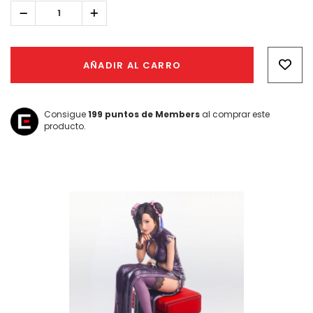
Reducir
Aumentar
la
la
cantidad:
cantidad:
Hurry!
Only
AÑADIR AL CARRO
left
Consigue
199
puntos de Members
al comprar este
producto.