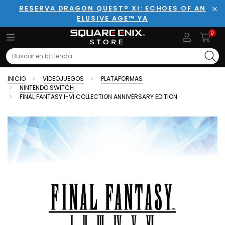
RESERVA DRAGON QUEST® XI: ECHOES OF AN
ELUSIVE AGE™ YA
Cer
0
Search
INICIO
VIDEOJUEGOS
PLATAFORMAS
NINTENDO SWITCH
FINAL FANTASY I-VI COLLECTION ANNIVERSARY EDITION