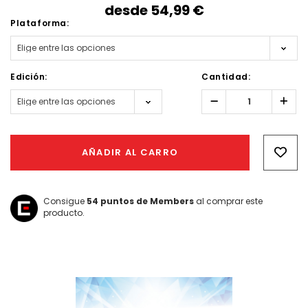
desde
54,99‎ ‎€
Plataforma:
Edición:
Cantidad:
Reducir
Aume
la
la
cantidad:
canti
Hurry!
Only
AÑADIR AL CARRO
left
Consigue
54
puntos de Members
al comprar este
producto.