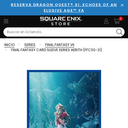
RESERVA DRAGON QUEST® XI: ECHOES OF AN
ELUSIVE AGE™ YA
Cer
0
Search
INICIO
SERIES
FINAL FANTASY VII
FINAL FANTASY CARD SLEEVE SERIES AERITH (FFCSS-21)