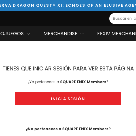
ERVA DRAGON QUEST® XI: ECHOES OF AN ELUSIVE AGE
Search
EOJUEGOS
MERCHANDISE
FFXIV MERCHAN
TIENES QUE INICIAR SESIÓN PARA VER ESTA PÁGINA
¿Ya perteneces a
SQUARE ENIX Members
?
INICIA SESIÓN
¿No perteneces a SQUARE ENIX Members?